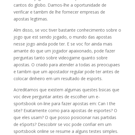
cantos do globo. Damos-lhe a oportunidade de
verificar e tambm de lhe fornecer empresas de
apostas legtimas.
Alm disso, se voc tiver bastante conhecimento sobre o
jogo que est sendo jogado, o mundo das apostas
nesse jogo ainda pode ter. E se voc for ainda mais
amante do que um jogador apaixonado, pode fazer
perguntas tanto sobre videogame quanto sobre
apostas. O criado para atender a todas as preocupaes
e tambm que um apostador regular pode ter antes de
colocar dinheiro em um resultado de esports.
Acreditamos que existem algumas questes bsicas que
voc deve perguntar antes de escolher um e-
sportsbook on-line para fazer apostas em: Can I the
site? Exatamente como para apostas de esportes? O
que eles usam? O que posso posicionar nas partidas
de eSports? Descobrir se voc pode confiar em um
sportsbook online se resume a alguns testes simples.