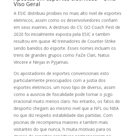
Viso Geral
A ESIC distribuiu proibies no mais alto nvel de esportes
eletrnicos, assim como os desenvolvedores confiam
em seus exames. A destruio do CS: GO Coach Pest de
2020 foi inicialmente exposta pela ESIC e tambm
resultou em quase 40 treinadores de Counter-Strike
sendo banidos do esporte. Esses nomes incluam os
trens de grandes grupos como FaZe Clan, Natus
Vincere e Ninjas in Pyjamas.
Os apostadores de esportes convencionais esto
particularmente preocupados com a justia dos
esportes eletrnicos. um novo tipo de diverso, assim
como a ausncia de fisicalidade pode tornar o jogo
irracional muito menos claro. No entanto, os fatos de
desporto chegam ao mesmo nvel que a NFL ou NBA
no que diz respeito estabilidade das partidas. Com
piscinas de recompensa maiores e tambm mais
visitantes do que nunca, h muita motivao para os