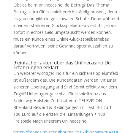
Gibt es beim onlinecasino. de Betrug? Das Thema
Betrug ist im Glücksspielbereich ständig präsent, denn
es gab und gibt einige schwarze Schafe. Denn während
in einem stationren Glücksspielbetrieb verstirbt Jetons
sofort in echtes Geld umgetauscht werden können,
muss ein Kunde eines Online-Glücksspielbetriebes
darauf vertrauen, seine Gewinne spter auszahlen zu
können.
9 einfache Fakten über das Onlinecasino De
Erfahrungen erklärt
Ein weiterer wichtiger Indiz für ein sicheres Spielumfeld
ist außerdem das. Die Kundendaten Werden Mit Einer
sicheren Übertragung und Sind Somit effektiv vor dem
Zugriff Unbefugter geschtzt. Glückspiellizenz aus
Schleswig-Holstein Zertifikat vom TELEVISION
Rheinland Reward & Bedingungen im Test: Bis zu 1.
100 Euro auf die ersten drei Einzahlungen + 100
Freispiele Nach unserem Onlinecasino.
https://freeads.mysittingbourne.co.uk/blog/view/84914