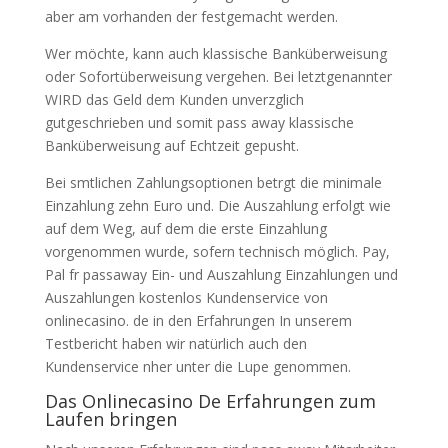
aber am vorhanden der festgemacht werden.
Wer möchte, kann auch klassische Banküberweisung
oder Sofortüberweisung vergehen. Bei letztgenannter
WIRD das Geld dem Kunden unverzglich
gutgeschrieben und somit pass away klassische
Banküberweisung auf Echtzeit gepusht.
Bei smtlichen Zahlungsoptionen betrgt die minimale
Einzahlung zehn Euro und. Die Auszahlung erfolgt wie
auf dem Weg, auf dem die erste Einzahlung
vorgenommen wurde, sofern technisch möglich. Pay,
Pal fr passaway Ein- und Auszahlung Einzahlungen und
Auszahlungen kostenlos Kundenservice von
onlinecasino. de in den Erfahrungen In unserem
Testbericht haben wir natürlich auch den
Kundenservice nher unter die Lupe genommen.
Das Onlinecasino De Erfahrungen zum
Laufen bringen