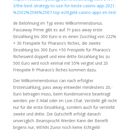
3/the-best-strategy-to-use-for-beste-casino-app-2021-
%25E2%2596%25B7-top-echtgeld-casino-apps-im-test
de Belohnung im Typ eines Willkommensbonus.
Passaway Prmie gibt es auf. Fr pass away erste
Einzahlung bis 300 Euro is es einen Zuschlag von 222%
+ 30 Freispiele für Pharaos’s Riches, die zweite
Einzahlung bis 300 Euro +50 Freispiele für Pharaos’s
Richeswird doppelt und eine dritte Einzahlung bis zu
500 Euro wird noch einmal mit 55% vergtet und 20
Freispiele fr Pharaos’s Riches kommen dazu.
Der Willkommensbonus can nach erfolgter
Ersteinzahlung, pass away entweder mindestens 20,-
Euro betragen muss, beim Kundenservice beantragt
werden: per E-Mail oder im Live-Chat. Verstirbt gilt nicht
nur für die erste Einzahlung, sondern auch für verstirbt
zweite und dritte. Die Gutschrift erfolgt danach
unverzglich. Beansprucht Werden Kann der Benefit
brigens nur, WENN Zuvor noch keine Echtgeld-