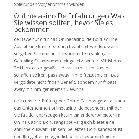
Spielrunden vorgenommen wurden.
Onlinecasino De Erfahrungen Was
Sie wissen sollten, bevor Sie es
bekommen
de Bewertung für das Onlinecasino. de Bonus? Eine
Auszahlung kann erst dann beantragt werden, wenn
vergehen Summe aus Reward und Einzahlung im
Gambling Establishment eingesetzt wurde. Mit ist das
Zeitfenster so gewählt, dass es meisten Kunden
schaffen sollten, pass away Prmie freizuspielen. Das
vergoldete nicht fr den Benefit, sondern nur fr pass
away mit ihm generierten Gewinne.
de In unserer Prüfung der Online Casinos getestet kann
das Unternehmen onlinecasino. de besonders mit der
Vielfalt der überzeugen kaum ein anderer Anbieter im
Online Casino Bonusangebot Vergleich bietet eine
ähnliche Auswahl. Ein sehr beliebtes Bonusangebot ist
der. Ihn gibt es gelegentlich dann, bevor ein Spieler