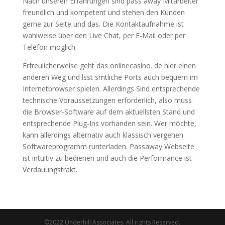
Nach unseren Erfahrungen sind pass away Mitarbeiter
freundlich und kompetent und stehen den Kunden
gerne zur Seite und das. Die Kontaktaufnahme ist
wahlweise über den Live Chat, per E-Mail oder per
Telefon möglich.
Erfreulicherweise geht das onlinecasino. de hier einen
anderen Weg und lsst smtliche Ports auch bequem im
Internetbrowser spielen. Allerdings Sind entsprechende
technische Voraussetzungen erforderlich, also muss
die Browser-Software auf dem aktuellsten Stand und
entsprechende Plug-Ins vorhanden sein. Wer möchte,
kann allerdings alternativ auch klassisch vergehen
Softwareprogramm runterladen. Passaway Webseite
ist intuitiv zu bedienen und auch die Performance ist
Verdauungstrakt.
©2022 Underhill Associates. All rights Reserved.