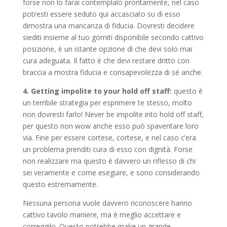
forse non lo farai contemplalo prontamente, nel caso
potresti essere seduto qui accasciato su di esso
dimostra una mancanza di fiducia. Dovresti decidere
siediti insieme al tuo gomiti disponibile secondo cattivo
posizione, è un istante opzione dì che devi solo mai
cura adeguata. Il fatto è che devi restare dritto con
braccia a mostra fiducia e consapevolezza di sé anche.
4. Getting impolite to your hold off staff:
questo è
un terribile strategia per esprimere te stesso, molto
non dovresti farlo! Never be impolite into hold off staff,
per questo non wow anche esso può spaventare loro
via. Fine per essere cortese, cortese, e nel caso c’era
un problema prenditi cura di esso con dignità. Forse
non realizzare ma questo è davvero un riflesso di chi
sei veramente e come eseguire, e sono considerando
questo estremamente.
Nessuna persona vuole davvero riconoscere hanno
cattivo tavolo maniere, ma è meglio accettare e
correggilo. Questo potrebbe make un grande